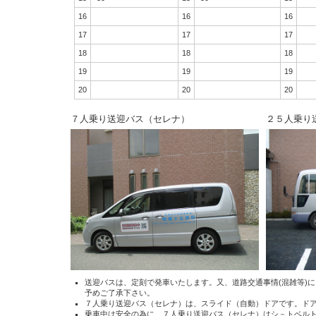
16
16
16
17
17
17
18
18
18
19
19
19
20
20
20
７人乗り送迎バス（セレナ）
２５人乗り
送迎バスは、定刻で発車いたします。又、道路交通事情(混雑等)
予めご了承下さい。
７人乗り送迎バス（セレナ）は、スライド（自動）ドアです。ド
乗車中は安全の為に、７人乗り送迎バス（セレナ）はシ－トベル