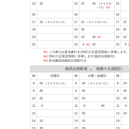
15
15
15
15
45
15
（マイクロ
バス）
※3
16
16
16
17
15
17
15
17
15
（マイクロバス）
（マイクロバス）
18
18
30
18
30
19
19
10
30
19
10
※1
20
20
0
20
20
0
※2
この便のみ原当麻行き(DNCの正面玄関前に停車します。
※1
DNCの正面玄関前に停車します(相武台前駅行)
※2
原当麻経由相武台前駅行き
※3
相武台前駅発 → 相模ケ丘病院行
時
月曜日
時
火曜～金曜日
時
8
34
8
34
8
34
（マイクロバス）
（マイクロバス）
9
45
9
45
9
45
10
20
10
20
10
20
11
0
11
0
40
11
0
12
12
20
12
20
14
10
14
10
14
15
30
15
30
15