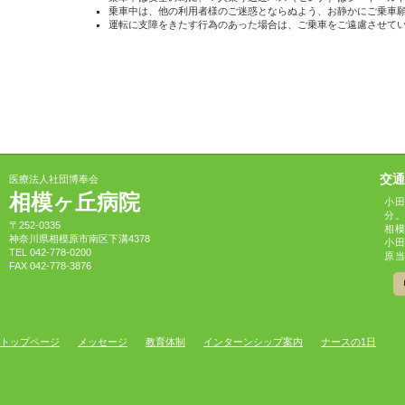
乗車中は、他の利用者様のご迷惑とならぬよう、お静かにご乗車
運転に支障をきたす行為のあった場合は、ご乗車をご遠慮させて
交通
医療法人社団博奉会
相模ヶ丘病院
小田
分
〒252-0335
相模
神奈川県相模原市南区下溝4378
小
TEL 042-778-0200
原当
FAX 042-778-3876
トップページ
メッセージ
教育体制
インターンシップ案内
ナースの1日