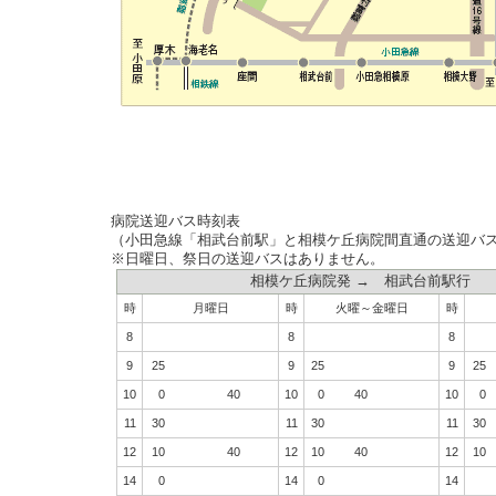
病院送迎バス時刻表
（小田急線「相武台前駅」と相模ケ丘病院間直通の送迎バ
※日曜日、祭日の送迎バスはありません。
相模ケ丘病院発 → 相武台前駅行
時
月曜日
時
火曜～金曜日
時
8
8
8
9
25
9
25
9
25
10
0
40
10
0
40
10
0
11
30
11
30
11
30
12
10
40
12
10
40
12
10
14
0
14
0
14