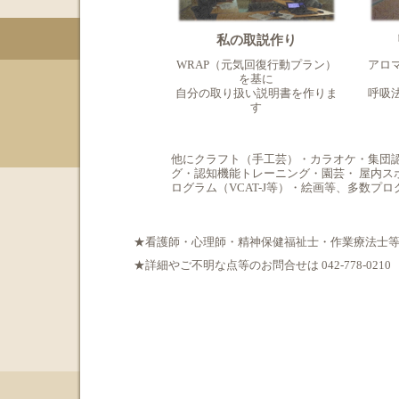
私の取説作り
WRAP（元気回復行動プラン）
アロ
を基に
自分の取り扱い説明書を作りま
呼吸
す
他にクラフト（手工芸）・カラオケ・集団
グ・認知機能トレーニング・園芸・ 屋内ス
ログラム（VCAT-J等）・絵画等、多数プ
★看護師・心理師・精神保健福祉士・作業療法士
★詳細やご不明な点等のお問合せは 042-778-0