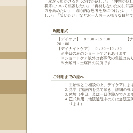
「家から出かけるきっかけが欲しい」「仲間が欲
将来について相談したい」「再発しないために知
力を高めたい」「適応的な思考を身につけたい」
しい」「笑いたい」などお一人お一人様々な目的
利用形式
【デイケア】 9：30～15：30 【ナイ
20：00
【デイナイトケア】 9：30～19：30
※半日のみのショートケアもあります
※ショートケア以外は食事代の負担はあ
※火曜日～土曜日の開所です
ご利用までの流れ
主治医とご相談の上、デイケアにま
見学（施設内を見て頂き、詳細の説
体験（半日、又は一日体験ができま
正式利用（他院通院中の方は当院医
ります）