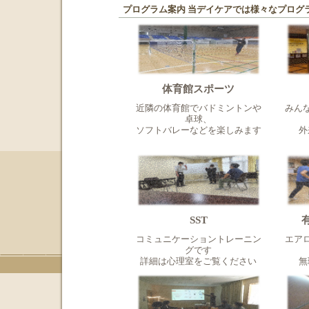
プログラム案内 当デイケアでは様々なプログ
体育館スポーツ
近隣の体育館でバドミントンや
みん
卓球、
ソフトバレーなどを楽しみます
外
SST
コミュニケーショントレーニン
エア
グです
詳細は心理室をご覧ください
無